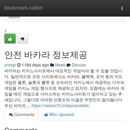
Home
bookmark-nation
Togg
navi
Home
1
안전 바카라 정보제공
yrmpp
1184 days ago
News
Discuss
바카라는 카지노사이트에서 대표적인 게임이라 할 수 있을 것입니
다. 일반적으로 모든 사이트에서는 바카라, 블랙잭, 포커 등의 카드
게임은 물론, 슬롯과 룰렛 등 오프라인 카지노에서 제공하는 다수의
게임을 카지노 게임 형식으로 제공하고 있지만, 요즘에는 바카라 게
임을 메인 게임으로 서비스하는 카지노사이트가 많아지고 있는 추
세입니다. 그렇다면 이러한 선호도의 비결은 무엇인지 알아봅시다
우선 바카라 ...
https://casino79.in/baccaratsite/
Comments
Who Upvoted
Comments