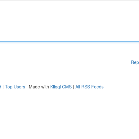
Rep
d
|
Top Users
| Made with
Kliqqi CMS
|
All RSS Feeds