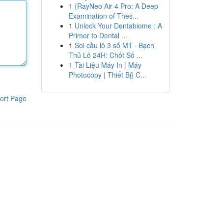
1
{RayNeo Air 4 Pro: A Deep
Examination of Thes...
1
Unlock Your Dentabiome : A
Primer to Dental ...
1
Soi cầu lô 3 số MT · Bạch
Thủ Lô 24H: Chốt Số ...
1
Tài Liệu Máy In | Máy
Photocopy | Thiết Bị} C...
ort Page