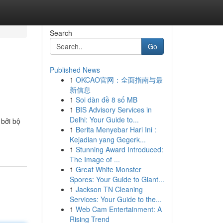
Search
Go
Published News
1
OKCAO官网：全面指南与最
新信息
1
Soi dàn đề 8 số MB
1
BIS Advisory Services in
Delhi: Your Guide to...
 bởi bộ
1
Berita Menyebar Hari Ini :
Kejadian yang Gegerk...
1
Stunning Award Introduced:
The Image of ...
1
Great White Monster
Spores: Your Guide to Giant...
1
Jackson TN Cleaning
Services: Your Guide to the...
1
Web Cam Entertainment: A
Rising Trend