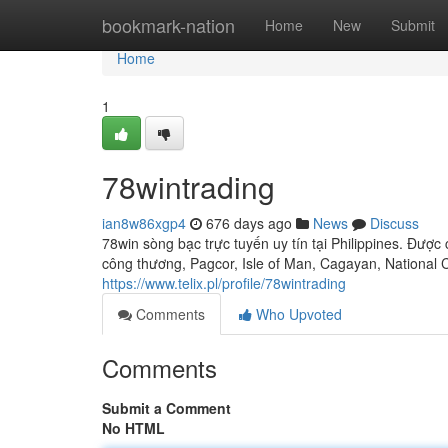
Home
bookmark-nation
Home
New
Submit
Home
1
78wintrading
ian8w86xgp4
676 days ago
News
Discuss
78win sòng bạc trực tuyến uy tín tại Philippines. Được
công thương, Pagcor, Isle of Man, Cagayan, National 
https://www.telix.pl/profile/78wintrading
Comments
Who Upvoted
Comments
Submit a Comment
No HTML