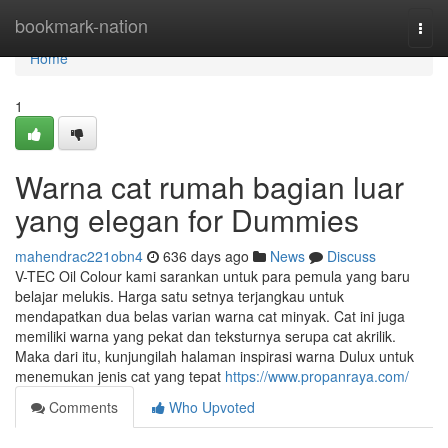
Home
bookmark-nation
Togg
navi
Home
1
Warna cat rumah bagian luar
yang elegan for Dummies
mahendrac221obn4
636 days ago
News
Discuss
V-TEC Oil Colour kami sarankan untuk para pemula yang baru
belajar melukis. Harga satu setnya terjangkau untuk
mendapatkan dua belas varian warna cat minyak. Cat ini juga
memiliki warna yang pekat dan teksturnya serupa cat akrilik.
Maka dari itu, kunjungilah halaman inspirasi warna Dulux untuk
menemukan jenis cat yang tepat
https://www.propanraya.com/
Comments
Who Upvoted