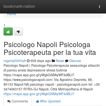
Home
bookmark-nation
Togg
navi
Home
1
Psicologo Napoli Psicologa
Psicoterapeuta per la tua vita
rogerq000rhy8
609 days ago
News
Discuss
Psicologo Napoli | Psicologa Psicoterapeuta sessuologa attacchi
di panico ansia depressione stress bulimia
https://maps.app.goo.gl/yWgkG5BAyWF6dBLf7
https://www.psicologanapoli.com/ Via Agostino Depretis, 88,
80133 Napoli NA psicologo napoli - psicologanapoli.com tel: +39
3474063157 R7R3+GJ Napoli, Città Metropolitana di Napoli
https://maps.app.goo.gl/yWgkG5BAyWF6dBLf7
Comments
Who Upvoted