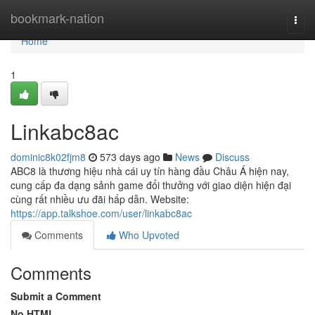
Home
bookmark-nation
Togg
navi
Home
1
Linkabc8ac
dominic8k02fjm8
573 days ago
News
Discuss
ABC8 là thương hiệu nhà cái uy tín hàng đầu Châu Á hiện nay,
cung cấp đa dạng sảnh game đổi thưởng với giao diện hiện đại
cùng rất nhiều ưu đãi hấp dẫn. Website:
https://app.talkshoe.com/user/linkabc8ac
Comments
Who Upvoted
Comments
Submit a Comment
No HTML