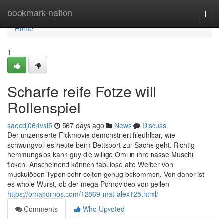
Home
bookmark-nation
Togg
navi
Home
1
Scharfe reife Fotze will
Rollenspiel
saeedj064val5
567 days ago
News
Discuss
Der unzensierte Fickmovie demonstriert fileühlbar, wie
schwungvoll es heute beim Bettsport zur Sache geht. Richtig
hemmungslos kann guy die willige Omi in ihre nasse Muschi
ficken. Anscheinend können tabulose alte Weiber von
muskulösen Typen sehr selten genug bekommen. Von daher ist
es whole Wurst, ob der mega Pornovideo von geilen
https://omapornos.com/12869-mat-alex125.html/
Comments
Who Upvoted