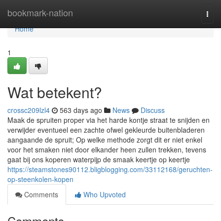
Home
bookmark-nation
Togg
navi
Home
1
Wat betekent?
crossc209lzl4
563 days ago
News
Discuss
Maak de spruiten proper via het harde kontje straat te snijden en
verwijder eventueel een zachte ofwel gekleurde buitenbladeren
aangaande de spruit; Op welke methode zorgt dit er niet enkel
voor het smaken niet door elkander heen zullen trekken, tevens
gaat bij ons koperen waterpijp de smaak keertje op keertje
https://steamstones90112.bligblogging.com/33112168/geruchten-
op-steenkolen-kopen
Comments
Who Upvoted
Comments