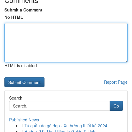
Submit a Comment
No HTML
HTML is disabled
Report Page
Search
Go
Published News
1
Tủ quần áo gỗ đẹp - Xu hướng thiết kế 2024
1
Raden138: The Ultimate Guide & Link