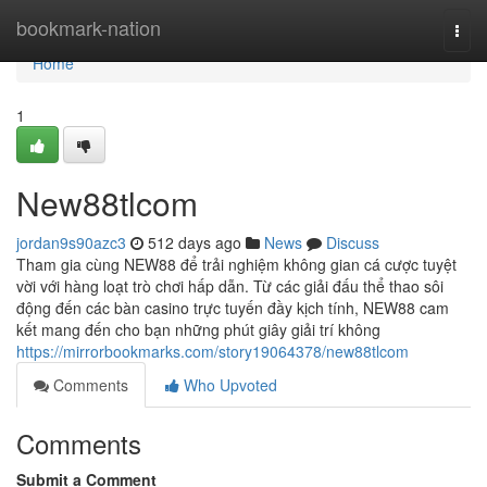
Home
bookmark-nation
Togg
navi
Home
1
New88tlcom
jordan9s90azc3
512 days ago
News
Discuss
Tham gia cùng NEW88 để trải nghiệm không gian cá cược tuyệt
vời với hàng loạt trò chơi hấp dẫn. Từ các giải đấu thể thao sôi
động đến các bàn casino trực tuyến đầy kịch tính, NEW88 cam
kết mang đến cho bạn những phút giây giải trí không
https://mirrorbookmarks.com/story19064378/new88tlcom
Comments
Who Upvoted
Comments
Submit a Comment