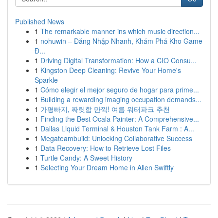
Published News
1
The remarkable manner ins which music direction...
1
nohuwin – Đăng Nhập Nhanh, Khám Phá Kho Game
Đ...
1
Driving Digital Transformation: How a CIO Consu...
1
Kingston Deep Cleaning: Revive Your Home's
Sparkle
1
Cómo elegir el mejor seguro de hogar para prime...
1
Building a rewarding imaging occupation demands...
1
가평빠지, 짜릿함 만끽! 여름 워터파크 추천
1
Finding the Best Ocala Painter: A Comprehensive...
1
Dallas Liquid Terminal & Houston Tank Farm : A...
1
Megateambuild: Unlocking Collaborative Success
1
Data Recovery: How to Retrieve Lost Files
1
Turtle Candy: A Sweet History
1
Selecting Your Dream Home in Allen Swiftly