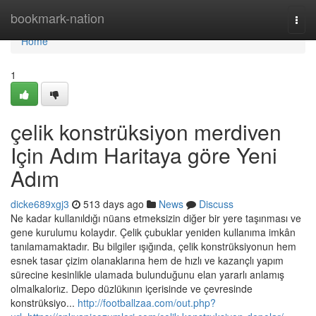
Home
bookmark-nation
Togg
navi
Home
1
çelik konstrüksiyon merdiven
Için Adım Haritaya göre Yeni
Adım
dicke689xgj3
513 days ago
News
Discuss
Ne kadar kullanıldığı nüans etmeksizin diğer bir yere taşınması ve
gene kurulumu kolaydır. Çelik çubuklar yeniden kullanıma imkân
tanılamamaktadır. Bu bilgiler ışığında, çelik konstrüksiyonun hem
esnek tasar çizim olanaklarına hem de hızlı ve kazançlı yapım
sürecine kesinlikle ulamada bulunduğunu elan yararlı anlamış
olmalkaloriız. Depo düzlükının içerisinde ve çevresinde
konstrüksiyo...
http://footballzaa.com/out.php?