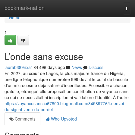
Home
bookmark-nation
Togg
navi
Home
1
L’onde sans excuse
laurab389nxa1
496 days ago
News
Discuss
En 2027, au cœur de Lagos, la plus majeure france du Nigéria,
une ligne téléphonique numérotée 999 devint le point de bascule
d’un microcosme déjà saturé d’incertitudes. Accessible à chacun,
gratuite, étranger, elle proposait un contribution de voyance sans
cb qui ne nécessitait ni inscription ni validation d’identité. À l’autre
https://voyancesanscb67800.blog-mall.com/34589776/le-envoi-
de-signal-venu-du-bordel
Comments
Who Upvoted
Comments