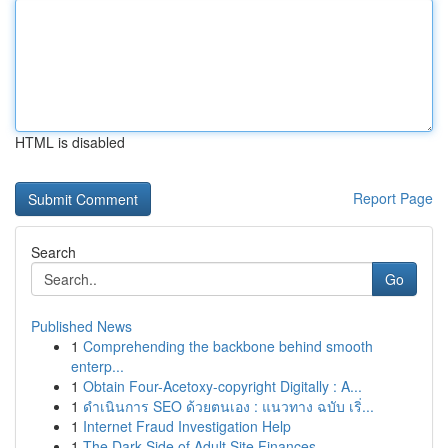
HTML is disabled
Report Page
Search
Go
Published News
1
Comprehending the backbone behind smooth
enterp...
1
Obtain Four-Acetoxy-copyright Digitally : A...
1
ดำเนินการ SEO ด้วยตนเอง : แนวทาง ฉบับ เริ่...
1
Internet Fraud Investigation Help
1
The Dark Side of Adult Site Finances