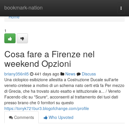
Home
bookmark-nation
Togg
navi
Home
1
Cosa fare a Firenze nel
weekend Opzioni
briany356nli5
441 days ago
News
Discuss
Una ciclopico esibizione allestita a Costruzione Ducale sull'arte
veneto-cretese a motivo di un schema nato certi età fa Per mezzo
di Grecia, che ha trovato aiuto esatto e istituzionale a... / Veneto
Facendo clic su "Scure", acconsenti al trattamento dei tuoi dati
presso brano che 0 fornitori su questo
https://tonyk721bur3.blogofchange.com/profile
Comments
Who Upvoted