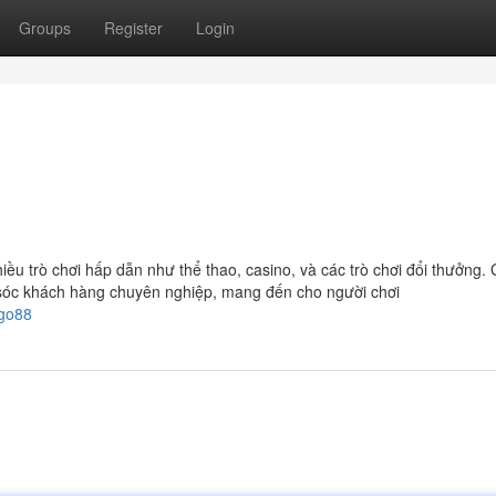
Groups
Register
Login
ều trò chơi hấp dẫn như thể thao, casino, và các trò chơi đổi thưởng.
m sóc khách hàng chuyên nghiệp, mang đến cho người chơi
/go88