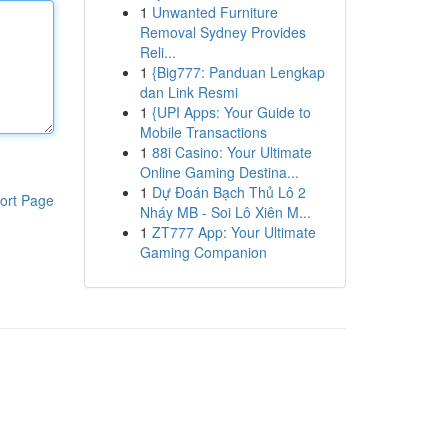
1
Unwanted Furniture
Removal Sydney Provides
Reli...
1
{Big777: Panduan Lengkap
dan Link Resmi
1
{UPI Apps: Your Guide to
Mobile Transactions
1
88i Casino: Your Ultimate
Online Gaming Destina...
1
Dự Đoán Bạch Thủ Lô 2
ort Page
Nháy MB - Soi Lô Xiên M...
1
ZT777 App: Your Ultimate
Gaming Companion