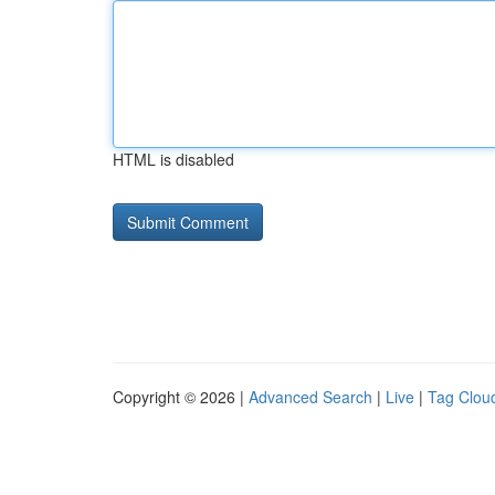
HTML is disabled
Copyright © 2026 |
Advanced Search
|
Live
|
Tag Clou