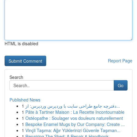
HTML is disabled
Report Page
Search
Go
Published News
1
دفترچه جامع طراحی سایت با وردپرس وردپرس: از...
1
Pâte à Tartiner Maison : La Recette Incontournable
1
Ostéopathe : Soulager vos douleurs naturellement
1
Bespoke Enamel Mugs by Our Company: Create ...
1
Vinçli Taşıma: Ağır Yüklerinizi Güvenle Taşıman...
1
Repairing The Shed: A Repair & Handbook