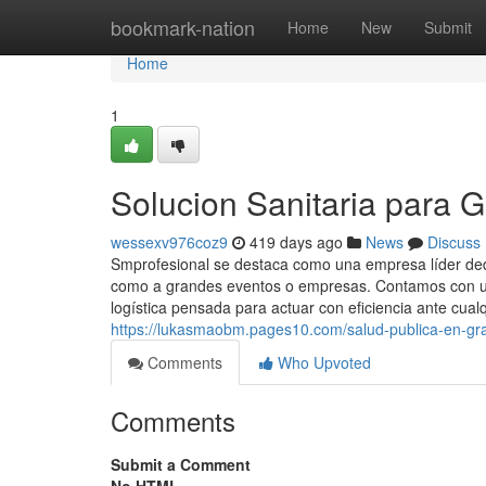
Home
bookmark-nation
Home
New
Submit
Home
1
Solucion Sanitaria para 
wessexv976coz9
419 days ago
News
Discuss
Smprofesional se destaca como una empresa líder dedic
como a grandes eventos o empresas. Contamos con un
logística pensada para actuar con eficiencia ante cualq
https://lukasmaobm.pages10.com/salud-publica-en-g
Comments
Who Upvoted
Comments
Submit a Comment