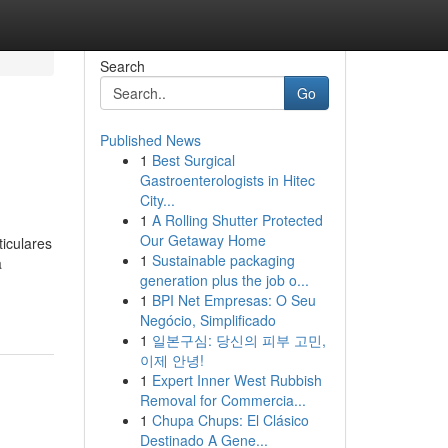
Search
Go
Published News
1
Best Surgical
Gastroenterologists in Hitec
City...
1
A Rolling Shutter Protected
Our Getaway Home
iculares
1
Sustainable packaging
a
generation plus the job o...
1
BPI Net Empresas: O Seu
Negócio, Simplificado
1
일본구심: 당신의 피부 고민,
이제 안녕!
1
Expert Inner West Rubbish
Removal for Commercia...
1
Chupa Chups: El Clásico
Destinado A Gene...