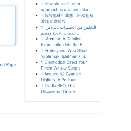
1
How state-of-the-art
approaches are revolutioni...
1
靓号地址生成器：轻松创建
波场专属靓号
1
التخلص من الحشرات بالرياض:
خدمات ناجحة ومضم...
1
{Arcmira: A Detailed
Examination into the E...
1
Profesyonel Web Sitesi
Yaptırmak: İşletmenizi B...
1
Glenfiddich Direct Your
ort Page
Finest Whisky Supply
1
Acquire K2 Cyanide
Digitally: A Perilous ...
1
Tradie SEO: Get
Discovered Online