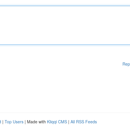
Rep
d
|
Top Users
| Made with
Kliqqi CMS
|
All RSS Feeds