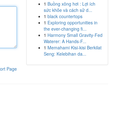
1
Buồng xông hơi : Lợi ích
sức khỏe và cách sử d...
1
black countertops
1
Exploring opportunities in
the ever-changing fi...
1
Harmony Small Gravity-Fed
Waterer: A Hands-F...
1
Memahami Kisi-kisi Berkilat
Seng: Kelebihan da...
ort Page