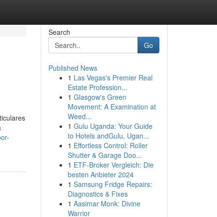
Search
Go
Published News
1
Las Vegas's Premier Real
Estate Profession...
1
Glasgow's Green
Movement: A Examination at
Weed...
iculares
1
Gulu Uganda: Your Guide
a
to Hotels andGulu, Ugan...
or-
1
Effortless Control: Roller
Shutter & Garage Doo...
1
ETF-Broker Vergleich: Die
besten Anbieter 2024
1
Samsung Fridge Repairs:
Diagnostics & Fixes
1
Aasimar Monk: Divine
Warrior