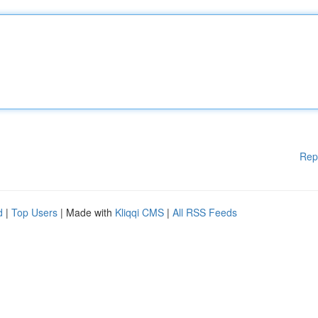
Rep
d
|
Top Users
| Made with
Kliqqi CMS
|
All RSS Feeds