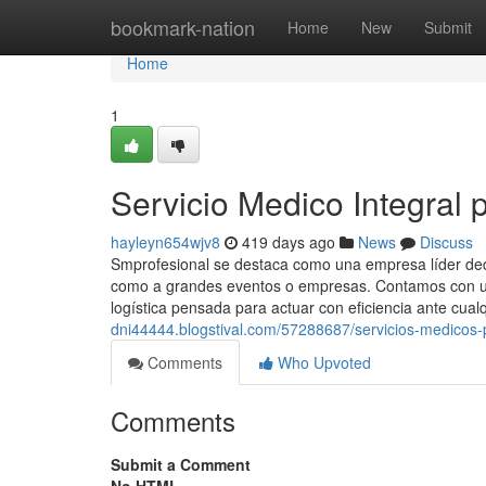
Home
bookmark-nation
Home
New
Submit
Home
1
Servicio Medico Integral p
hayleyn654wjv8
419 days ago
News
Discuss
Smprofesional se destaca como una empresa líder dedic
como a grandes eventos o empresas. Contamos con un
logística pensada para actuar con eficiencia ante cualq
dni44444.blogstival.com/57288687/servicios-medicos-
Comments
Who Upvoted
Comments
Submit a Comment