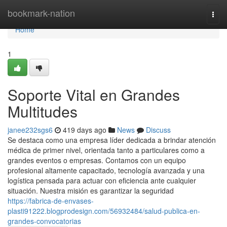
Home
bookmark-nation
Togg
navi
Home
1
Soporte Vital en Grandes
Multitudes
janee232sgs6
419 days ago
News
Discuss
Se destaca como una empresa líder dedicada a brindar atención
médica de primer nivel, orientada tanto a particulares como a
grandes eventos o empresas. Contamos con un equipo
profesional altamente capacitado, tecnología avanzada y una
logística pensada para actuar con eficiencia ante cualquier
situación. Nuestra misión es garantizar la seguridad
https://fabrica-de-envases-
plasti91222.blogprodesign.com/56932484/salud-publica-en-
grandes-convocatorias