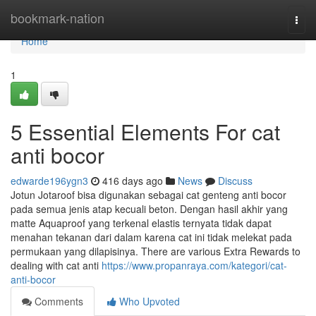
Home
bookmark-nation
Togg
navi
Home
1
5 Essential Elements For cat
anti bocor
edwarde196ygn3
416 days ago
News
Discuss
Jotun Jotaroof bisa digunakan sebagai cat genteng anti bocor
pada semua jenis atap kecuali beton. Dengan hasil akhir yang
matte Aquaproof yang terkenal elastis ternyata tidak dapat
menahan tekanan dari dalam karena cat ini tidak melekat pada
permukaan yang dilapisinya. There are various Extra Rewards to
dealing with cat anti
https://www.propanraya.com/kategori/cat-
anti-bocor
Comments
Who Upvoted