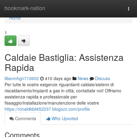
Home
bookmark-nation
Togg
navi
Home
1
Caldaie Bastiglia: Assistenza
Rapida
lilianmhgn710602
410 days ago
News
Discuss
Per tutte le vostre esigenze riguardanti caldaie/sistemi di
riscaldamento/impianti a gas in città, contattate noi! Offriamo
assistenza rapida e professionale per
fissaggio/installazione/manutenzione delle vostre
https://ronaldkbil452237.blogozz.com/profile
Comments
Who Upvoted
Comments