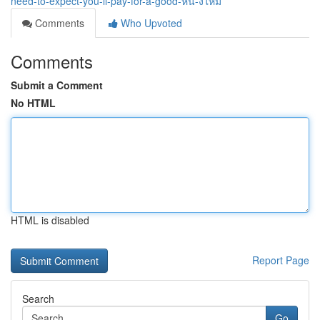
need-to-expect-you-ll-pay-for-a-good-หน-งใหม
Comments
Who Upvoted
Comments
Submit a Comment
No HTML
HTML is disabled
Report Page
Search
Go