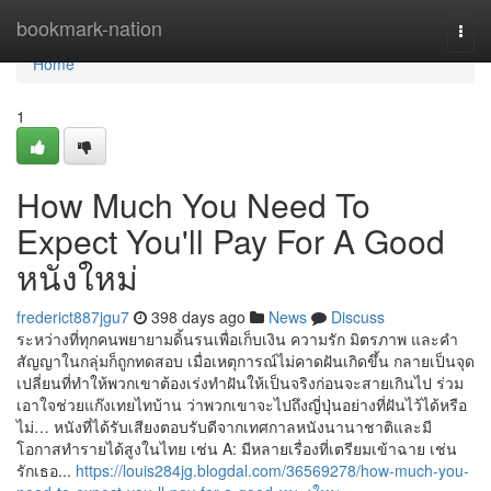
Home
bookmark-nation
Togg
navi
Home
1
How Much You Need To
Expect You'll Pay For A Good
หนังใหม่
frederict887jgu7
398 days ago
News
Discuss
ระหว่างที่ทุกคนพยายามดิ้นรนเพื่อเก็บเงิน ความรัก มิตรภาพ และคำ
สัญญาในกลุ่มก็ถูกทดสอบ เมื่อเหตุการณ์ไม่คาดฝันเกิดขึ้น กลายเป็นจุด
เปลี่ยนที่ทำให้พวกเขาต้องเร่งทำฝันให้เป็นจริงก่อนจะสายเกินไป ร่วม
เอาใจช่วยแก๊งเทยไทบ้าน ว่าพวกเขาจะไปถึงญี่ปุ่นอย่างที่ฝันไว้ได้หรือ
ไม่… หนังที่ได้รับเสียงตอบรับดีจากเทศกาลหนังนานาชาติและมี
โอกาสทำรายได้สูงในไทย เช่น A: มีหลายเรื่องที่เตรียมเข้าฉาย เช่น
รักเธอ...
https://louis284jg.blogdal.com/36569278/how-much-you-