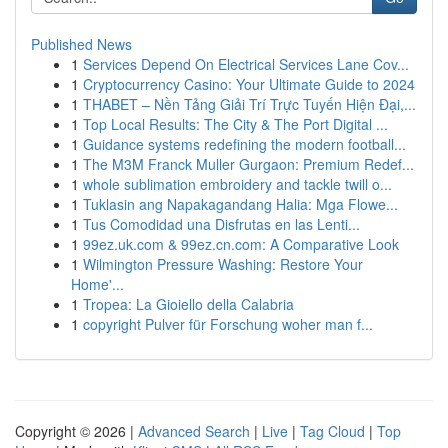
Published News
1
Services Depend On Electrical Services Lane Cov...
1
Cryptocurrency Casino: Your Ultimate Guide to 2024
1
THABET – Nền Tảng Giải Trí Trực Tuyến Hiện Đại,...
1
Top Local Results: The City & The Port Digital ...
1
Guidance systems redefining the modern football...
1
The M3M Franck Muller Gurgaon: Premium Redef...
1
whole sublimation embroidery and tackle twill o...
1
Tuklasin ang Napakagandang Halia: Mga Flowe...
1
Tus Comodidad una Disfrutas en las Lenti...
1
99ez.uk.com & 99ez.cn.com: A Comparative Look
1
Wilmington Pressure Washing: Restore Your
Home'...
1
Tropea: La Gioiello della Calabria
1
copyright Pulver für Forschung woher man f...
Copyright © 2026 |
Advanced Search
|
Live
|
Tag Cloud
|
Top