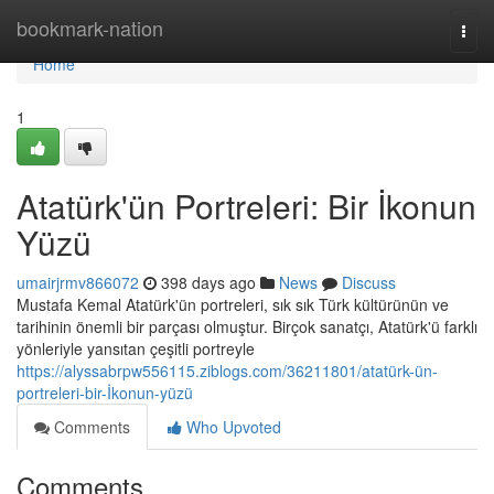
Home
bookmark-nation
Togg
navi
Home
1
Atatürk'ün Portreleri: Bir İkonun
Yüzü
umairjrmv866072
398 days ago
News
Discuss
Mustafa Kemal Atatürk'ün portreleri, sık sık Türk kültürünün ve
tarihinin önemli bir parçası olmuştur. Birçok sanatçı, Atatürk'ü farklı
yönleriyle yansıtan çeşitli portreyle
https://alyssabrpw556115.ziblogs.com/36211801/atatürk-ün-
portreleri-bir-İkonun-yüzü
Comments
Who Upvoted
Comments