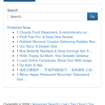
Search
Go
Published News
1
{Gravity Food Dispensers: A revolutionary cul...
1
Profit Pals Pro: A Deep Dive Review
1
Rubbish Removal Croydon Delivering Reliable Res...
1
Our Story: A Deeper Dive
1
Blue Butterfly Necklace & Hoop Earrings Set: A ...
1
Hotel Tropea Sul Mare: Your Seaside Getaway
1
Local Online Companies: Boost Your Web Image
1
Dự đoán lô đẹp
1
域名注册国外 ： 节省开销的技巧 ，轻松拥有 心仪...
1
Meniu Happy Restaurant București: Descoperă
Gus...
Copyright © 2026 |
Advanced Search
|
Live
|
Tag Cloud
|
Top