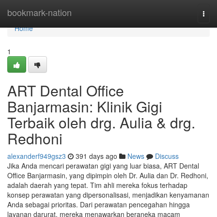
Home
bookmark-nation
Togg
navi
Home
1
ART Dental Office
Banjarmasin: Klinik Gigi
Terbaik oleh drg. Aulia & drg.
Redhoni
alexanderf949gsz3
391 days ago
News
Discuss
Jika Anda mencari perawatan gigi yang luar biasa, ART Dental
Office Banjarmasin, yang dipimpin oleh Dr. Aulia dan Dr. Redhoni,
adalah daerah yang tepat. Tim ahli mereka fokus terhadap
konsep perawatan yang dipersonalisasi, menjadikan kenyamanan
Anda sebagai prioritas. Dari perawatan pencegahan hingga
layanan darurat, mereka menawarkan beraneka macam