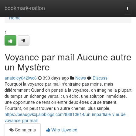
Home
bookmark-nation
Togg
navi
Home
1
Voyance par mail Aucune autre
un Mystère
anatoley642lwc6
390 days ago
News
Discuss
Pourquoi la voyance par mail n'entraine pas moins, mais
différemment Quand on pense à la voyance, on imagine la plupart
du temps un échange verbal : un écho, une solution immédiate,
une opportunité de tension entre deux êtres qui se traitent.
Pourtant, on peut trouver un autre chemin, plus simple,
https://beaugvkxj.aioblogs.com/88810614/un-impartiale-vue-de-
voyance-par-mail
Comments
Who Upvoted