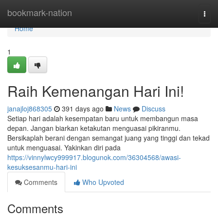
Home
bookmark-nation
Togg
navi
Home
1
Raih Kemenangan Hari Ini!
janajloj868305
391 days ago
News
Discuss
Setiap hari adalah kesempatan baru untuk membangun masa
depan. Jangan biarkan ketakutan menguasai pikiranmu.
Bersikaplah berani dengan semangat juang yang tinggi dan tekad
untuk menguasai. Yakinkan diri pada
https://vinnylwcy999917.blogunok.com/36304568/awasi-
kesuksesanmu-hari-ini
Comments
Who Upvoted
Comments