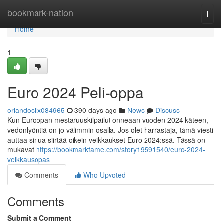
Home
bookmark-nation
Togg
navi
Home
1
Euro 2024 Peli-oppa
orlandosllx084965
390 days ago
News
Discuss
Kun Euroopan mestaruuskilpailut onneaan vuoden 2024 käteen,
vedonlyöntiä on jo välimmin osalla. Jos olet harrastaja, tämä viesti
auttaa sinua siirtää oikein veikkaukset Euro 2024:ssä. Tässä on
mukavat
https://bookmarkfame.com/story19591540/euro-2024-
veikkausopas
Comments
Who Upvoted
Comments
Submit a Comment