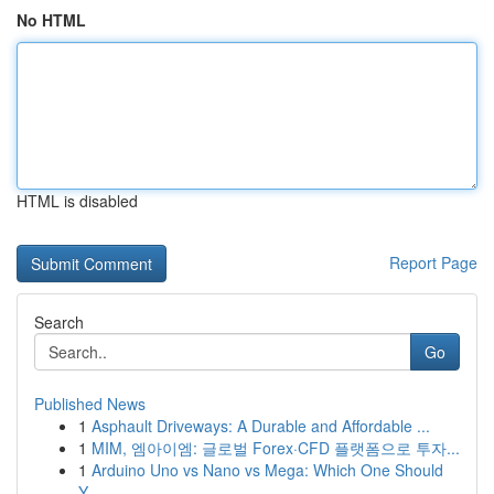
No HTML
HTML is disabled
Report Page
Search
Go
Published News
1
Asphault Driveways: A Durable and Affordable ...
1
MIM, 엠아이엠: 글로벌 Forex·CFD 플랫폼으로 투자...
1
Arduino Uno vs Nano vs Mega: Which One Should
Y...