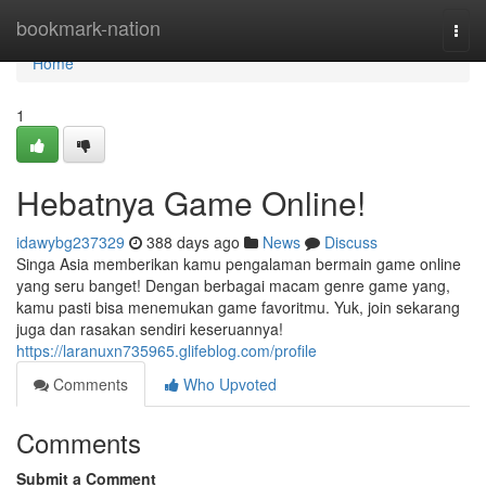
Home
bookmark-nation
Togg
navi
Home
1
Hebatnya Game Online!
idawybg237329
388 days ago
News
Discuss
Singa Asia memberikan kamu pengalaman bermain game online
yang seru banget! Dengan berbagai macam genre game yang,
kamu pasti bisa menemukan game favoritmu. Yuk, join sekarang
juga dan rasakan sendiri keseruannya!
https://laranuxn735965.glifeblog.com/profile
Comments
Who Upvoted
Comments
Submit a Comment