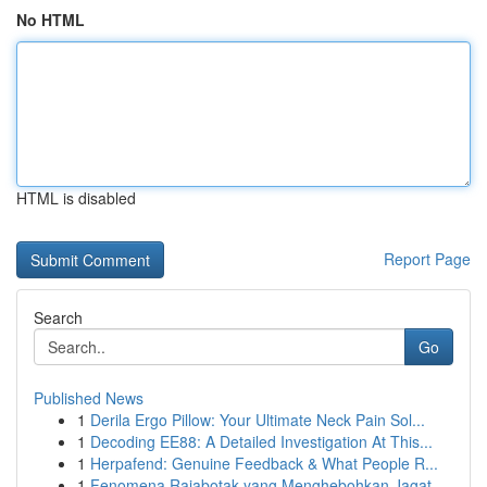
No HTML
HTML is disabled
Report Page
Search
Go
Published News
1
Derila Ergo Pillow: Your Ultimate Neck Pain Sol...
1
Decoding EE88: A Detailed Investigation At This...
1
Herpafend: Genuine Feedback & What People R...
1
Fenomena Rajabotak yang Menghebohkan Jagat ...