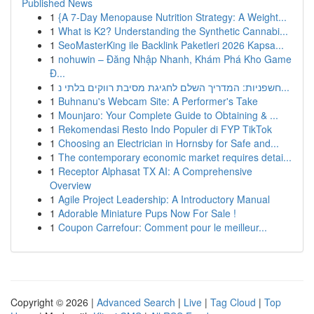
Published News
1
{A 7-Day Menopause Nutrition Strategy: A Weight...
1
What is K2? Understanding the Synthetic Cannabi...
1
SeoMasterKing ile Backlink Paketleri 2026 Kapsa...
1
nohuwin – Đăng Nhập Nhanh, Khám Phá Kho Game
Đ...
1
חשפניות: המדריך השלם לחגיגת מסיבת רווקים בלתי נ...
1
Buhnanu's Webcam Site: A Performer's Take
1
Mounjaro: Your Complete Guide to Obtaining & ...
1
Rekomendasi Resto Indo Populer di FYP TikTok
1
Choosing an Electrician in Hornsby for Safe and...
1
The contemporary economic market requires detai...
1
Receptor Alphasat TX AI: A Comprehensive
Overview
1
Agile Project Leadership: A Introductory Manual
1
Adorable Miniature Pups Now For Sale !
1
Coupon Carrefour: Comment pour le meilleur...
Copyright © 2026 |
Advanced Search
|
Live
|
Tag Cloud
|
Top