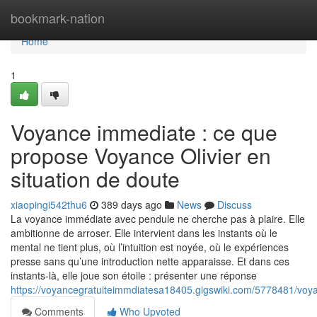
Home
bookmark-nation
Home
1
Voyance immediate : ce que
propose Voyance Olivier en
situation de doute
xiaopingi542thu6
389 days ago
News
Discuss
La voyance immédiate avec pendule ne cherche pas à plaire. Elle
ambitionne de arroser. Elle intervient dans les instants où le
mental ne tient plus, où l’intuition est noyée, où le expériences
presse sans qu’une introduction nette apparaisse. Et dans ces
instants-là, elle joue son étoile : présenter une réponse
https://voyancegratuiteimmdiatesa18405.gigswiki.com/5778481/vo
Comments
Who Upvoted