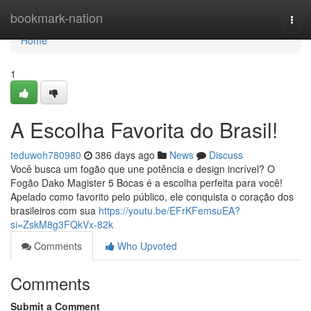
Home
bookmark-nation
Togg
navi
Home
1
A Escolha Favorita do Brasil!
teduwoh780980
386 days ago
News
Discuss
Você busca um fogão que une potência e design incrível? O
Fogão Dako Magister 5 Bocas é a escolha perfeita para você!
Apelado como favorito pelo público, ele conquista o coração dos
brasileiros com sua
https://youtu.be/EFrKFemsuEA?
si=ZskM8g3FQkVx-82k
Comments
Who Upvoted
Comments
Submit a Comment