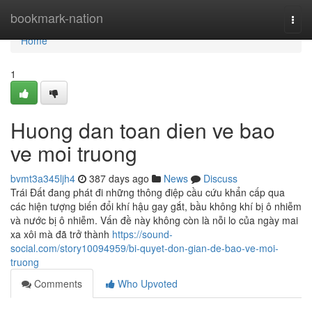
Home
bookmark-nation
Togg
navi
Home
1
Huong dan toan dien ve bao
ve moi truong
bvmt3a345ljh4
387 days ago
News
Discuss
Trái Đất đang phát đi những thông điệp cầu cứu khẩn cấp qua
các hiện tượng biến đổi khí hậu gay gắt, bầu không khí bị ô nhiễm
và nước bị ô nhiễm. Vấn đề này không còn là nỗi lo của ngày mai
xa xôi mà đã trở thành
https://sound-
social.com/story10094959/bi-quyet-don-gian-de-bao-ve-moi-
truong
Comments
Who Upvoted