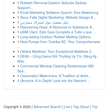
1
Rubbish Removal Eastern Suburbs Sydney
Supporti...
1
Email Marketing Software Quentn: Eine Bewertung
1
Sioux Falls Digital Marketing: Website Design &...
1
دليل مفصل حول اشتراك سمارترز
1
Discovering Hope: A Resource to Substance A...
1
eSIM Claro: Este Guia Completo e Tudo o que ...
1
Long-lasting Outdoor Rubber Matting Options
1
Heat Pumps from Toshiba NZ: Your Comprehensive
...
1
{Velara Maldives: Your Exceptional Maldives C...
1
DE88 – Cổng Game Đổi Thưởng Uy Tín, Đăng Ký
Nha...
1
Commercial Window Cleaning Reisterstown MD:
Spa...
1
Corporation Watermans: A Tradition of Artist...
1
{Arcmira: A In-Depth Look into the Nascent ...
Copyright © 2026 |
Advanced Search
|
Live
|
Tag Cloud
|
Top