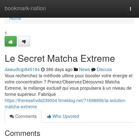
Home
bookmark-nation
Togg
navi
Home
1
Le Secret Matcha Extreme
dawudtujp845184
386 days ago
News
Discuss
Vous recherchez la méthode ultime pour booster votre énergie et
votre concentration ? Prenez/Observez/Découvrez Matcha
Extreme, le mélange exclusif qui vous propulsera à un niveau de
forme supérieur. Fabriqué
https://theresahvds239004.timeblog.net/71698956/la-solution-
matcha-extreme
Comments
Who Upvoted
Comments