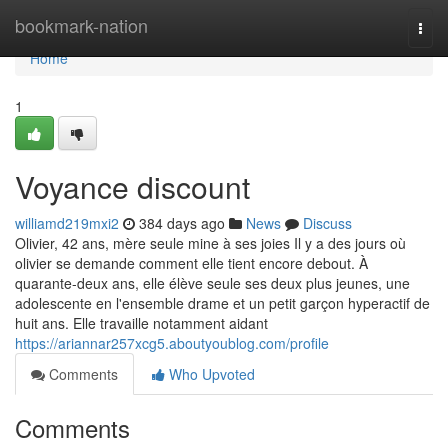
Home
bookmark-nation
Togg
navi
Home
1
Voyance discount
williamd219mxi2
384 days ago
News
Discuss
Olivier, 42 ans, mère seule mine à ses joies Il y a des jours où
olivier se demande comment elle tient encore debout. À
quarante-deux ans, elle élève seule ses deux plus jeunes, une
adolescente en l'ensemble drame et un petit garçon hyperactif de
huit ans. Elle travaille notamment aidant
https://ariannar257xcg5.aboutyoublog.com/profile
Comments
Who Upvoted
Comments