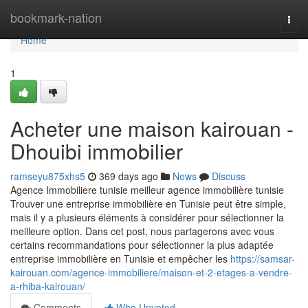
Home
bookmark-nation
Togg
navi
Home
1
Acheter une maison kairouan -
Dhouibi immobilier
ramseyu875xhs5
369 days ago
News
Discuss
Agence Immobiliere tunisie meilleur agence immobilière tunisie
Trouver une entreprise immobilière en Tunisie peut être simple,
mais il y a plusieurs éléments à considérer pour sélectionner la
meilleure option. Dans cet post, nous partagerons avec vous
certains recommandations pour sélectionner la plus adaptée
entreprise immobilière en Tunisie et empêcher les
https://samsar-
kairouan.com/agence-immobiliere/maison-et-2-etages-a-vendre-
a-rhiba-kairouan/
Comments
Who Upvoted