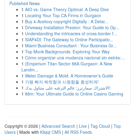
Published News
1
AIO vs. Game Theory Optimal: A Deep Dive
1
Locating Your Top CA Firms in Gurgaon
1
Buy 4-Acetoxy copyright Digitally : A Detai...
1
Driveway Installation Preston: Your Guide to Op...
1
Understanding the intricacies of cross-border f...
1
SIAP4DI: The Gateway to Online Participatio...
1
Miami Business Consultant : Your Business Gr...
1
Top Monk Backgrounds: Exploring Your Way
1
Cómo organizar una mudanza nacional sin estrés:...
1
{Emperium Titan Sector 88A Gurgaon: A New
Landm...
1
Water Damage & Mold: A Homeowner's Guide
1
가평 빠지 짜릿함과 시원함을 풍성하게!
1
الاشتراك سمارترز: عالم الترفيه على متناول يدك!
1
88m: Your Ultimate Guide to Online Casino Gaming
Copyright © 2026 |
Advanced Search
|
Live
|
Tag Cloud
|
Top
Users
| Made with
Kliqqi CMS
|
All RSS Feeds