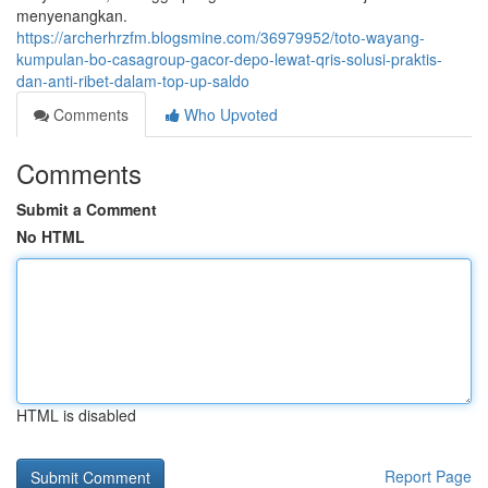
menyenangkan.
https://archerhrzfm.blogsmine.com/36979952/toto-wayang-
kumpulan-bo-casagroup-gacor-depo-lewat-qris-solusi-praktis-
dan-anti-ribet-dalam-top-up-saldo
Comments
Who Upvoted
Comments
Submit a Comment
No HTML
HTML is disabled
Report Page