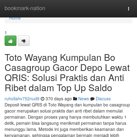
Home
bookmark-nation
Togg
navi
Home
1
Toto Wayang Kumpulan Bo
Casagroup Gacor Depo Lewat
QRIS: Solusi Praktis dan Anti
Ribet dalam Top Up Saldo
ruhollahv752nud9
370 days ago
News
Discuss
Deposit lewat QRIS di Toto Wayang dan kumpulan bo casagroup
gacor merupakan solusi praktis dan anti ribet dalam memulai
permainan. Dengan proses yang hanya membutuhkan waktu 1
detik, pemain bisa langsung menikmati permainan tanpa harus
menunggu lama. Metode ini juga memberikan keamanan dan
kenyamanan, sehingga pengalaman bermain menjadi lebih