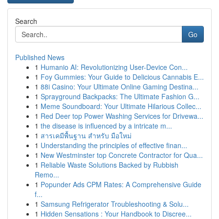
Search
Go
Published News
1
Humanio AI: Revolutionizing User-Device Con...
1
Foy Gummies: Your Guide to Delicious Cannabis E...
1
88i Casino: Your Ultimate Online Gaming Destina...
1
Sprayground Backpacks: The Ultimate Fashion G...
1
Meme Soundboard: Your Ultimate Hilarious Collec...
1
Red Deer top Power Washing Services for Drivewa...
1
the disease is influenced by a intricate m...
1
สารเคมีพื้นฐาน สำหรับ มือใหม่
1
Understanding the principles of effective finan...
1
New Westminster top Concrete Contractor for Qua...
1
Reliable Waste Solutions Backed by Rubbish
Remo...
1
Popunder Ads CPM Rates: A Comprehensive Guide
f...
1
Samsung Refrigerator Troubleshooting & Solu...
1
Hidden Sensations : Your Handbook to Discree...