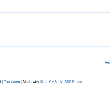
Rep
d
|
Top Users
| Made with
Kliqqi CMS
|
All RSS Feeds