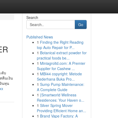
Search
Go
Published News
1
Finding the Right Reading
ER
top Auto Repair for P...
1
Botanical extract powder for
practical foods be...
1
Miniagroltd.com: A Premier
Supplier for Cashew ...
ะดับ
1
MBI44 copyright: Metode
สคืนเงิน
Sederhana Buka Pro...
งินทุน
1
Sump Pump Maintenance:
xx
A Complete Guide
1
{Smartworld Wellness
Residences: Your Haven o...
1
Silver Spring Mover
Providing Efficient Home an...
1
Brand Vape Factory: A