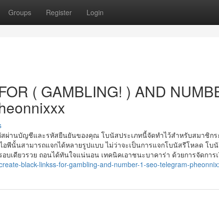
Groups
Register
Login
FOR ( GAMBLING! ) AND NUMB
heonnixxx
s
หัสผ่านบัญชีและรหัสยืนยันของคุณ โบนัสประเภทนี้จัดทำไว้สำหรับสมาชิกร
วีไอพีนั้นสามารถแจกได้หลายรูปแบบ ไม่ว่าจะเป็นการแจกโบนัสรีโหลด โบนั
พันสูง รอบเดียวรวย ถอนได้ทันใจแน่นอน เทคนิคเอาชนะบาคาร่า ด้วยการจัดการเ
reate-black-linkss-for-gambling-and-number-1-seo-telegram-pheonnix