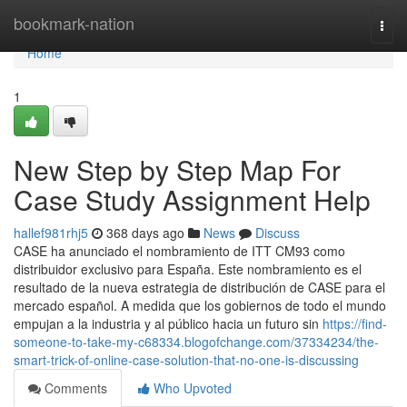
Home
bookmark-nation
Togg
navi
Home
1
New Step by Step Map For
Case Study Assignment Help
hallef981rhj5
368 days ago
News
Discuss
CASE ha anunciado el nombramiento de ITT CM93 como
distribuidor exclusivo para España. Este nombramiento es el
resultado de la nueva estrategia de distribución de CASE para el
mercado español. A medida que los gobiernos de todo el mundo
empujan a la industria y al público hacia un futuro sin
https://find-
someone-to-take-my-c68334.blogofchange.com/37334234/the-
smart-trick-of-online-case-solution-that-no-one-is-discussing
Comments
Who Upvoted