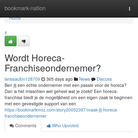
Home
bookmark-nation
Togg
navi
Home
1
Wordt Horeca-
Franchiseondernemer?
larissaclbn128709
365 days ago
News
Discuss
Ben jij een echte ondernemer met een passie voor de horeca?
Dan is het misschien wel geheel wat je zoekt! Een horeca-
franchise biedt je de mogelijkheid om een eigen zaak te beginnen
met een gevestigde support van een
https://bookmarkmoz.com/story20052397/maak-jij-horeca-
franchiseondernemer
Comments
Who Upvoted