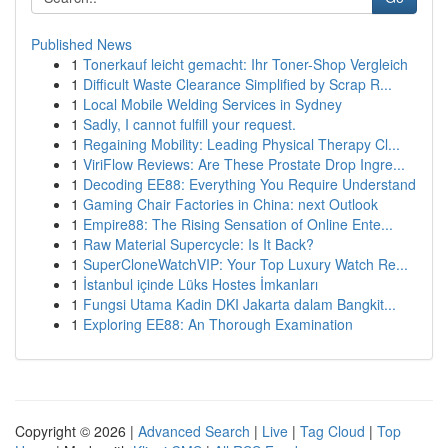
Published News
1
Tonerkauf leicht gemacht: Ihr Toner-Shop Vergleich
1
Difficult Waste Clearance Simplified by Scrap R...
1
Local Mobile Welding Services in Sydney
1
Sadly, I cannot fulfill your request.
1
Regaining Mobility: Leading Physical Therapy Cl...
1
ViriFlow Reviews: Are These Prostate Drop Ingre...
1
Decoding EE88: Everything You Require Understand
1
Gaming Chair Factories in China: next Outlook
1
Empire88: The Rising Sensation of Online Ente...
1
Raw Material Supercycle: Is It Back?
1
SuperCloneWatchVIP: Your Top Luxury Watch Re...
1
İstanbul içinde Lüks Hostes İmkanları
1
Fungsi Utama Kadin DKI Jakarta dalam Bangkit...
1
Exploring EE88: An Thorough Examination
Copyright © 2026 |
Advanced Search
|
Live
|
Tag Cloud
|
Top