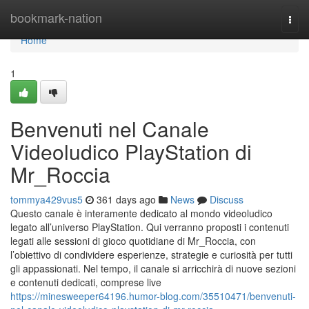
Home
bookmark-nation
Togg
navi
Home
1
Benvenuti nel Canale
Videoludico PlayStation di
Mr_Roccia
tommya429vus5
361 days ago
News
Discuss
Questo canale è interamente dedicato al mondo videoludico
legato all’universo PlayStation. Qui verranno proposti i contenuti
legati alle sessioni di gioco quotidiane di Mr_Roccia, con
l’obiettivo di condividere esperienze, strategie e curiosità per tutti
gli appassionati. Nel tempo, il canale si arricchirà di nuove sezioni
e contenuti dedicati, comprese live
https://minesweeper64196.humor-blog.com/35510471/benvenuti-