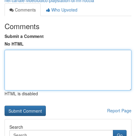
nel-canale-videoludico-playstation-di-mr-roccia
Comments
Who Upvoted
Comments
Submit a Comment
No HTML
HTML is disabled
Report Page
Search
Go