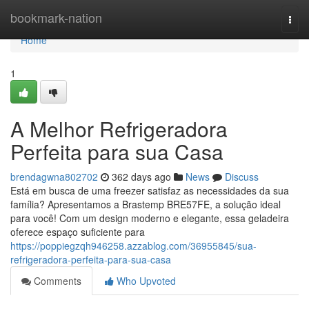
Home
bookmark-nation
Togg
navi
Home
1
A Melhor Refrigeradora
Perfeita para sua Casa
brendagwna802702
362 days ago
News
Discuss
Está em busca de uma freezer satisfaz as necessidades da sua
família? Apresentamos a Brastemp BRE57FE, a solução ideal
para você! Com um design moderno e elegante, essa geladeira
oferece espaço suficiente para
https://poppiegzqh946258.azzablog.com/36955845/sua-
refrigeradora-perfeita-para-sua-casa
Comments
Who Upvoted