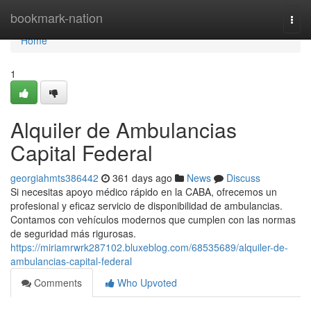
Home
bookmark-nation
Togg
navi
Home
1
Alquiler de Ambulancias
Capital Federal
georgiahmts386442
361 days ago
News
Discuss
Si necesitas apoyo médico rápido en la CABA, ofrecemos un
profesional y eficaz servicio de disponibilidad de ambulancias.
Contamos con vehículos modernos que cumplen con las normas
de seguridad más rigurosas.
https://miriamrwrk287102.bluxeblog.com/68535689/alquiler-de-
ambulancias-capital-federal
Comments
Who Upvoted