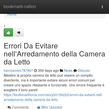
Home
bookmark-nation
Togg
navi
Home
1
Errori Da Evitare
nell'Arredamento della Camera
da Letto
hamzamlec787897
359 days ago
News
Discuss
Allestire la propria camera da letto può essere un compito
divertente, ma è importante evitare alcuni errori comuni per
creare uno spazio rilassante e funzionale. Uno errore frequente è
scegliere il tono pareti
https://bookmarkforce.com/story20156222/errori-da-evitare-nell-
arredamento-della-camera-da-letto
Comments
Who Upvoted