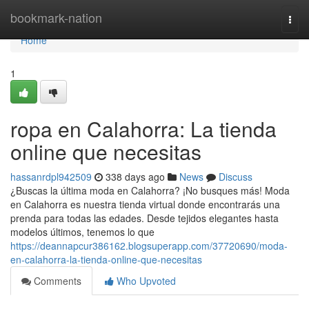
Home
bookmark-nation
Togg
navi
Home
1
ropa en Calahorra: La tienda
online que necesitas
hassanrdpl942509
338 days ago
News
Discuss
¿Buscas la última moda en Calahorra? ¡No busques más! Moda
en Calahorra es nuestra tienda virtual donde encontrarás una
prenda para todas las edades. Desde tejidos elegantes hasta
modelos últimos, tenemos lo que
https://deannapcur386162.blogsuperapp.com/37720690/moda-
en-calahorra-la-tienda-online-que-necesitas
Comments
Who Upvoted