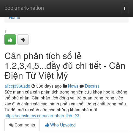
Home
bookmark-nation
Togg
navi
Home
1
Cân phân tích số lẻ
1,2,3,4,5...đầy đủ chi tiết - Cân
Điện Tữ Việt Mỹ
alicej396uzd8
338 days ago
News
Discuss
Sức mạnh của cân phân tích trong nghiên cứu khoa học là không
thể phủ nhận. Cân phân tích đóng vai trò quan trọng trong việc
xác định chính xác các thành phần và khối lượng chất trong mẫu.
Từ đó, mở ra cánh cửa cho những khám phá mới
https://canvietmy.com/can-phan-tich-l23
Comments
Who Upvoted