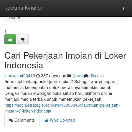
Home
bookmark-nation
Togg
navi
Home
1
Cari Pekerjaan Impian di Loker
Indonesia
jeanwelo409419
337 days ago
News
Discuss
Bermimpi tentang pekerjaan impian? Sebagai warga negara
Indonesia, kesempatan untuk meraihnya semakin mudah.
Dengan ribuan lowongan buka setiap hari, platform online
menjadi media terbaik untuk menemukan pekerjaan
https://socialstrategie.com/story5890315/dapatkan-pekerjaan-
impian-di-loker-indonesia
Comments
Who Upvoted