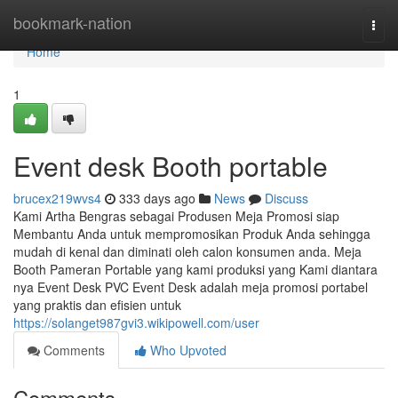
Home
bookmark-nation
Togg
navi
Home
1
Event desk Booth portable
brucex219wvs4
333 days ago
News
Discuss
Kami Artha Bengras sebagai Produsen Meja Promosi siap
Membantu Anda untuk mempromosikan Produk Anda sehingga
mudah di kenal dan diminati oleh calon konsumen anda. Meja
Booth Pameran Portable yang kami produksi yang Kami diantara
nya Event Desk PVC Event Desk adalah meja promosi portabel
yang praktis dan efisien untuk
https://solanget987gvi3.wikipowell.com/user
Comments
Who Upvoted
Comments