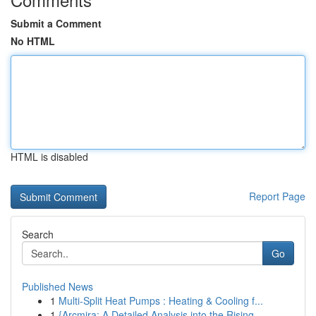
Submit a Comment
No HTML
HTML is disabled
Report Page
Search
Go
Published News
1
Multi-Split Heat Pumps : Heating & Cooling f...
1
{Arcmira: A Detailed Analysis into the Rising...