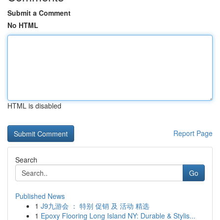
Submit a Comment
No HTML
HTML is disabled
Report Page
Search
Go
Published News
1
J9九游会 ： 特别 促销 及 活动 精选
1
Epoxy Flooring Long Island NY: Durable & Stylis...