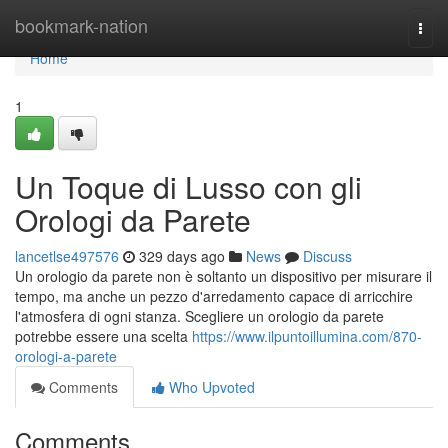
Home
bookmark-nation
Togg
navi
Home
1
Un Toque di Lusso con gli
Orologi da Parete
lancetlse497576
329 days ago
News
Discuss
Un orologio da parete non è soltanto un dispositivo per misurare il
tempo, ma anche un pezzo d'arredamento capace di arricchire
l'atmosfera di ogni stanza. Scegliere un orologio da parete
potrebbe essere una scelta
https://www.ilpuntoillumina.com/870-
orologi-a-parete
Comments
Who Upvoted
Comments