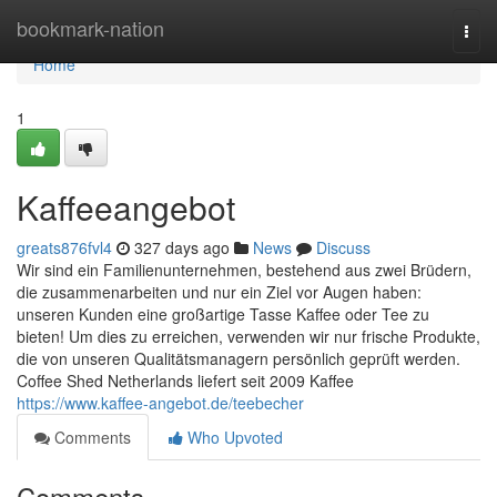
Home
bookmark-nation
Togg
navi
Home
1
Kaffeeangebot
greats876fvl4
327 days ago
News
Discuss
Wir sind ein Familienunternehmen, bestehend aus zwei Brüdern,
die zusammenarbeiten und nur ein Ziel vor Augen haben:
unseren Kunden eine großartige Tasse Kaffee oder Tee zu
bieten! Um dies zu erreichen, verwenden wir nur frische Produkte,
die von unseren Qualitätsmanagern persönlich geprüft werden.
Coffee Shed Netherlands liefert seit 2009 Kaffee
https://www.kaffee-angebot.de/teebecher
Comments
Who Upvoted
Comments