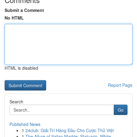
Submit a Comment
No HTML
HTML is disabled
Report Page
Search
Go
Published News
1
24club: Giải Trí Hàng Đầu Cho Cược Thủ Việt
1
The Allure of Italian Marble: Statuario, White ...