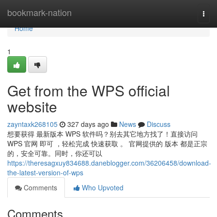
Home
bookmark-nation
Togg
navi
Home
1
Get from the WPS official
website
zayntaxk268105
327 days ago
News
Discuss
想要获得 最新版本 WPS 软件吗？别去其它地方找了！直接访问
WPS 官网 即可 ，轻松完成 快速获取 。 官网提供的 版本 都是正宗
的，安全可靠。同时，你还可以
https://theresagxuy834688.daneblogger.com/36206458/download-
the-latest-version-of-wps
Comments
Who Upvoted
Comments