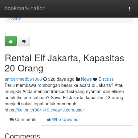
Home
bookmark-nation
Togg
navi
Home
1
Rental Elf Jakarta, Kapasitas
20 Orang
ambermted551898
326 days ago
News
Discuss
Perlu membawa rombongan besar ke acara di Jakarta? Atau
mungkin Anda mencari transportasi yang nyaman dan efisien
untuk tim perusahaan? Sewa Elf Jakarta, kapasitas 18 orang,
menjadi solusi tepat untuk memenuhi
https://keithnjer004146.evawiki.com/user
Comments
Who Upvoted
Comments