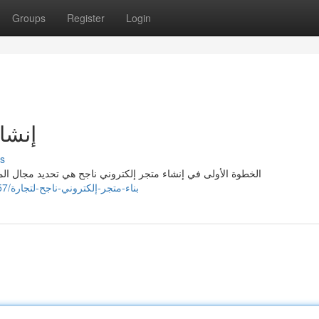
Groups
Register
Login
جارة
s
المنتجات التي ستبيعها. بعد ذلك، يجب عليك اختيار منصة التجارة
https://aadamewem037278.shoutmyblog.com/36679857/بناء-متجر-إلكتروني-ناجح-لتجارة