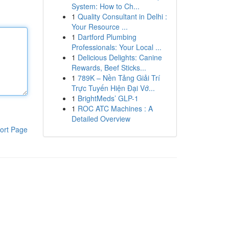
System: How to Ch...
1
Quality Consultant in Delhi :
Your Resource ...
1
Dartford Plumbing
Professionals: Your Local ...
1
Delicious Delights: Canine
Rewards, Beef Sticks...
1
789K – Nền Tảng Giải Trí
Trực Tuyến Hiện Đại Vớ...
1
BrightMeds’ GLP-1
1
ROC ATC Machines : A
Detailed Overview
ort Page