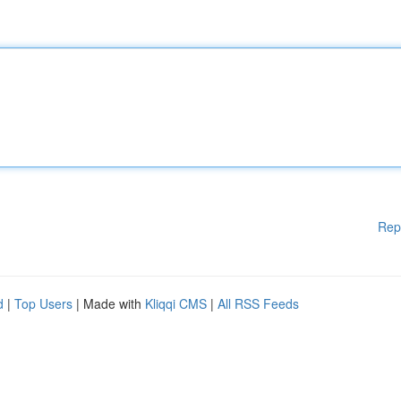
Rep
d
|
Top Users
| Made with
Kliqqi CMS
|
All RSS Feeds