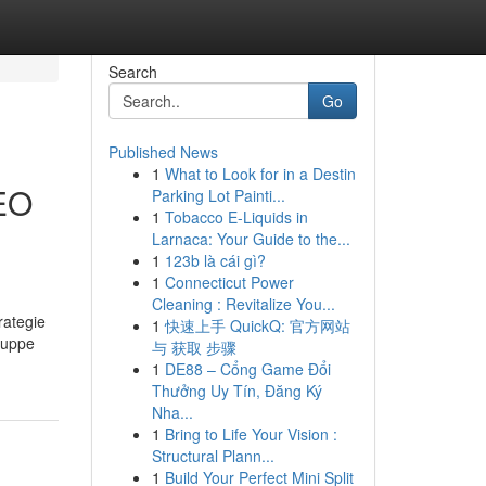
Search
Go
Published News
1
What to Look for in a Destin
SEO
Parking Lot Painti...
1
Tobacco E-Liquids in
Larnaca: Your Guide to the...
1
123b là cái gì?
1
Connecticut Power
Cleaning : Revitalize You...
rategie
1
快速上手 QuickQ: 官方网站
gruppe
与 获取 步骤
1
DE88 – Cổng Game Đổi
Thưởng Uy Tín, Đăng Ký
Nha...
1
Bring to Life Your Vision :
Structural Plann...
1
Build Your Perfect Mini Split