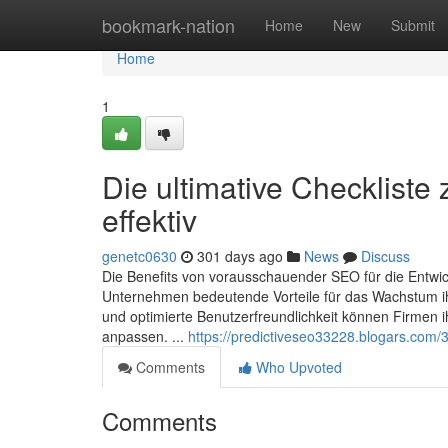
Home
bookmark-nation
Home
New
Submit
Home
1
Die ultimative Checkliste
effektiv
genetc0630
301 days ago
News
Discuss
Die Benefits von vorausschauender SEO für die Entwic
Unternehmen bedeutende Vorteile für das Wachstum ihr
und optimierte Benutzerfreundlichkeit können Firmen ih
anpassen. ...
https://predictiveseo33228.blogars.com/3
Comments
Who Upvoted
Comments